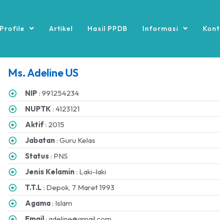
Profile
Artikel
Hasil PPDB
Informasi
Kont
Ms. Adeline US
NIP
: 991254234
NUPTK
: 4123121
Aktif
: 2015
Jabatan
: Guru Kelas
Status
: PNS
Jenis Kelamin
: Laki-laki
T.T.L
: Depok, 7 Maret 1993
Agama
: Islam
Email
: adeline@gmail.com