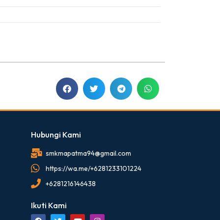
Hubungi Kami
smkmapatma94@gmail.com
https://wa.me/+6281233101224
+6281216146438
Ikuti Kami