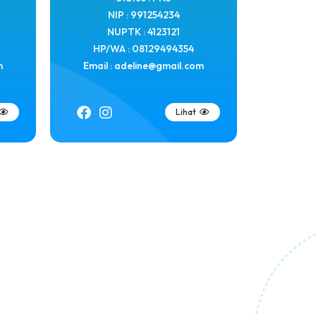
NIP : 991254234
NUPTK : 4123121
HP/WA : 08129494354
m
Email : adeline@gmail.com
Lihat