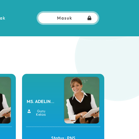
ak
Masuk
MS. ADELIN...
Guru
Kelas
Status : PNS