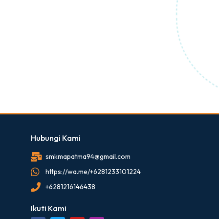
Hubungi Kami
smkmapatma94@gmail.com
https://wa.me/+6281233101224
+6281216146438
Ikuti Kami