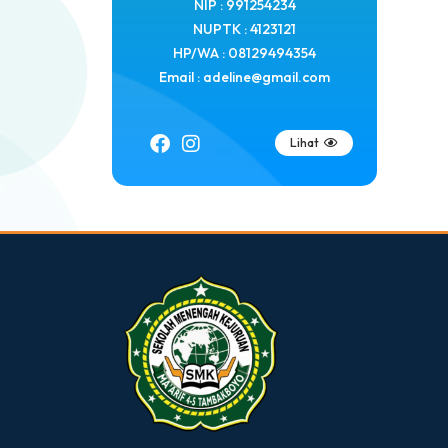
NIP : 991254234
NUPTK : 4123121
HP/WA : 08129494354
Email : adeline@gmail.com
Lihat
dibuat oleh rrdigital.id