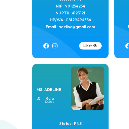
NIP : 991254234
NUPTK : 4123121
HP/WA : 08129494354
Email : adeline@gmail.com
Lihat
MS. ADELINE
Guru
Kelas
Status : PNS