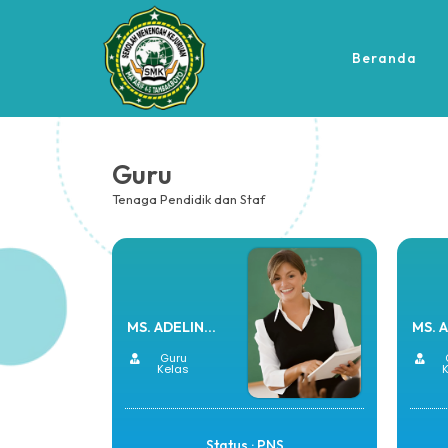
Beranda
Guru
Tenaga Pendidik dan Staf
MS. ADELIN...
MS. A
Guru
Kelas
Status : PNS