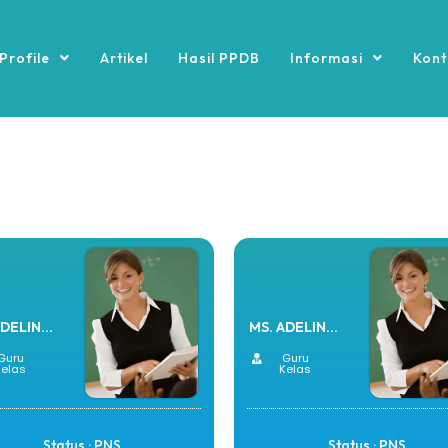
Profile
Artikel
Hasil PPDB
Informasi
Kont
DELIN...
MS. ADELIN...
Guru
Guru
Kelas
Kelas
Status : PNS
Status : PNS