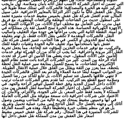
التي تضمن له اختيار الشركة الأنسب لنقل أثاثه بأمان وسلاسة. أول ما يجب
التركيز عليه هو الخبرة والمصداقية؛ فالشركات التي تمتلك سجلًا طويلًا في
مجال نقل العفش غالبًا ما تكون أكثر التزامًا بالمعايير الاحترافية. على سبيل
المثال، تقدم افضل شركة نقل عفش بخميس مشيط خدمات متميزة تعتمد
على أسطول حديث من الشاحنات المغلقة والرافعات المتطورة، مع فريق
عمل مدرب على التعامل مع مختلف أنواع الأثاث، من الأنتيكات الثمينة إلى
الأجهزة الكهربائية الحساسة. هذه الخبرة تمنح العميل ثقة بأن ممتلكاته في
أيدٍ أمينة. النقطة الثانية التي يجب مراعاتها هي جودة مواد التغليف وأساليب
النقل. فالشركات المتقدمة لا تكتفي بنقل الأثاث فقط، بل تهتم بتغليفه
بعناية لمنع الخدوش أو الكسر. في هذا الجانب، تتميز افضل شركة نقل
عفش بابها باستخدامها مواد تغليف عالية الجودة وتقنيات دقيقة للفك
والتركيب، مع توفير خدمات التخزين المؤقت عند الحاجة، مما يجعل تجربة
النقل أكثر مرونة واحترافية. كما يجب أن تتأكد من أن الشركة توفر خدمات
التأمين على الأثاث المنقول، حيث يغطي هذا التأمين أي أضرار قد تحدث
أثناء الرحلة بين المدن. كثير من الشركات الرائدة باتت تعتمد نظام التتبع
الإلكتروني للشاحنات، ما يسمح للعميل بمتابعة سير عملية النقل لحظة
بلحظة، مما يعزز من الثقة ويقلل من القلق خلال عملية الانتقال الطويلة.
من الجوانب المهمة أيضًا خدمة العملاء والدعم بعد النقل. فالشركات الجيدة
لا تنتهي علاقتها بالعميل عند تسليم الأثاث، بل تتابع للتأكد من رضا العميل
وسلامة جميع القطع بعد التركيب. كما تقدم بعض الشركات خدمات ترتيب
الأثاث داخل المنزل الجديد وفق خطة العميل لتوفير الراحة والجهد. في
الختام، يمكن القول إن اختيار الشركة المناسبة لنقل العفش بين مدن
المملكة لا يعتمد فقط على السعر، بل على الجودة، والالتزام، والأمان. إن
الاعتماد على شركات احترافية ذات سمعة موثوقة مثل الشركات العاملة
في أبها وخميس مشيط يمنحك تجربة خالية من المتاعب ويضمن وصول
أثاثك إلى وجهته بأفضل حال. النقل الناجح ليس مجرد عملية تحميل وتفريغ،
بل هو فن منظم يتطلب خبرة وتخطيطًا دقيقًا، وهذه هي السمة الفارقة
للشركات المتميزة في هذا المجال.
رقم شركة نقل عفش خميس مشيط
اسعار نقل العفش بين مدن المملكة
نقل عفش داخل ابها