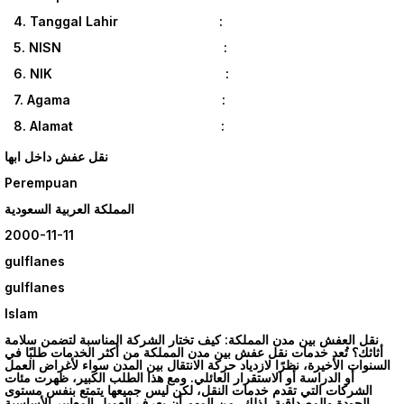
4. Tanggal Lahir :
5. NISN :
6. NIK :
7. Agama :
8. Alamat :
نقل عفش داخل ابها
Perempuan
المملكة العربية السعودية
2000-11-11
gulflanes
gulflanes
Islam
نقل العفش بين مدن المملكة: كيف تختار الشركة المناسبة لتضمن سلامة
أثاثك؟ تُعد خدمات نقل عفش بين مدن المملكة من أكثر الخدمات طلبًا في
السنوات الأخيرة، نظرًا لازدياد حركة الانتقال بين المدن سواء لأغراض العمل
أو الدراسة أو الاستقرار العائلي. ومع هذا الطلب الكبير، ظهرت مئات
الشركات التي تقدم خدمات النقل، لكن ليس جميعها يتمتع بنفس مستوى
الجودة والمصداقية. لذلك، من المهم أن يعرف العميل المعايير الأساسية