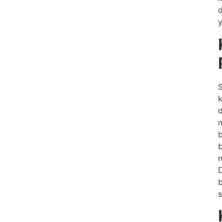
d
y
S
k
d
m
b
b
n
D
b
s