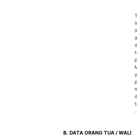
T
i
m
a
d
t
M
p
m
d
t
B. DATA ORANG TUA / WALI