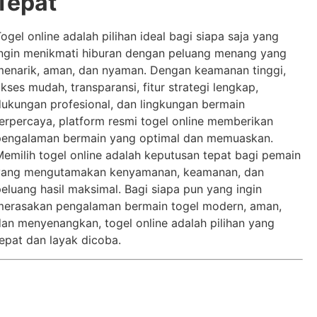
Tepat
ogel online adalah pilihan ideal bagi siapa saja yang
ngin menikmati hiburan dengan peluang menang yang
enarik, aman, dan nyaman. Dengan keamanan tinggi,
kses mudah, transparansi, fitur strategi lengkap,
ukungan profesional, dan lingkungan bermain
erpercaya, platform resmi togel online memberikan
pengalaman bermain yang optimal dan memuaskan.
emilih togel online adalah keputusan tepat bagi pemain
yang mengutamakan kenyamanan, keamanan, dan
eluang hasil maksimal. Bagi siapa pun yang ingin
erasakan pengalaman bermain togel modern, aman,
an menyenangkan, togel online adalah pilihan yang
epat dan layak dicoba.