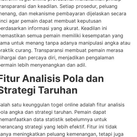
ransparansi dan keadilan. Setiap prosedur, peluang
enang, dan mekanisme pembayaran dijelaskan secara
inci agar pemain dapat membuat keputusan
erdasarkan informasi yang akurat. Keadilan ini
memastikan semua pemain memiliki kesempatan yang
ama untuk menang tanpa adanya manipulasi angka atau
raktik curang. Transparansi membuat pemain merasa
ihargai dan percaya diri, menjadikan pengalaman
ermain lebih menyenangkan dan adil.
Fitur Analisis Pola dan
Strategi Taruhan
alah satu keunggulan togel online adalah fitur analisis
ola angka dan strategi taruhan. Pemain dapat
emanfaatkan data statistik sebelumnya untuk
erancang strategi yang lebih efektif. Fitur ini tidak
anya meningkatkan peluang kemenangan, tetapi juga