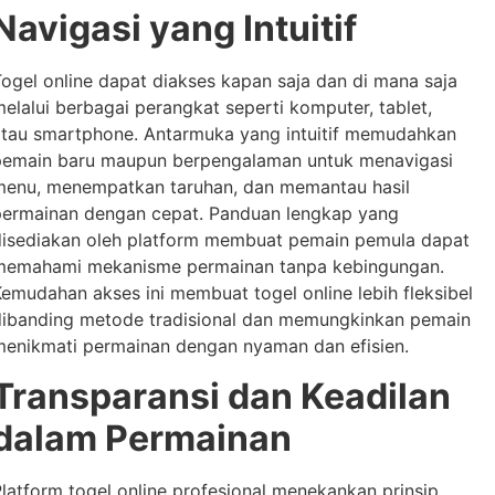
Navigasi yang Intuitif
ogel online dapat diakses kapan saja dan di mana saja
elalui berbagai perangkat seperti komputer, tablet,
tau smartphone. Antarmuka yang intuitif memudahkan
pemain baru maupun berpengalaman untuk menavigasi
enu, menempatkan taruhan, dan memantau hasil
ermainan dengan cepat. Panduan lengkap yang
isediakan oleh platform membuat pemain pemula dapat
memahami mekanisme permainan tanpa kebingungan.
emudahan akses ini membuat togel online lebih fleksibel
ibanding metode tradisional dan memungkinkan pemain
enikmati permainan dengan nyaman dan efisien.
Transparansi dan Keadilan
dalam Permainan
latform togel online profesional menekankan prinsip