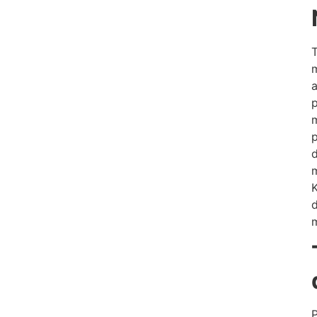
T
m
a
m
p
d
K
d
m
P