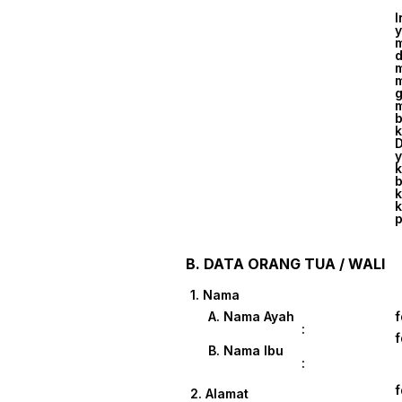
I
y
m
d
m
m
g
m
b
k
D
y
k
b
k
k
p
B. DATA ORANG TUA / WALI
1. Nama
A. Nama Ayah
f
:
f
B. Nama Ibu
:
f
2. Alamat