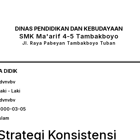
DINAS PENDIDIKAN DAN KEBUDAYAAN
SMK Ma'arif 4-5 Tambakboyo
Jl. Raya Pabeyan Tambakboyo Tuban
 DIDIK
dvnvbv
aki - Laki
dvnvbv
2000-03-05
slam
Strategi Konsistensi