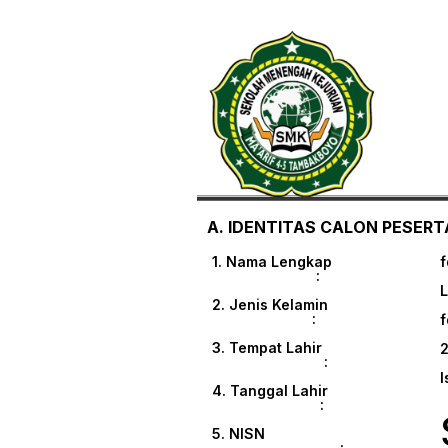
A. IDENTITAS CALON PESERTA
1. Nama Lengkap
f
:
L
2. Jenis Kelamin
:
f
3. Tempat Lahir
:
I
4. Tanggal Lahir
:
5. NISN
: