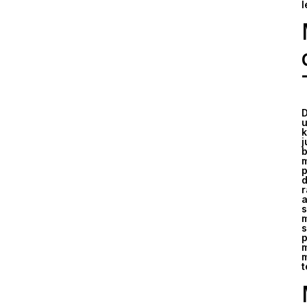
l
D
u
k
j
b
m
p
d
r
a
s
m
s
p
m
m
t