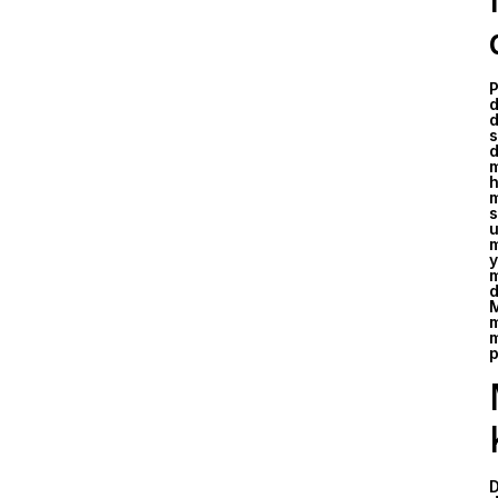
P
d
d
s
d
m
h
m
s
u
m
y
m
d
M
m
m
p
D