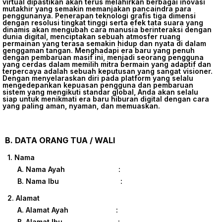
virtual dipastikan akan terus melahirkan berbagai inovasi
mutakhir yang semakin memanjakan pancaindra para
penggunanya. Penerapan teknologi grafis tiga dimensi
dengan resolusi tingkat tinggi serta efek tata suara yang
dinamis akan mengubah cara manusia berinteraksi dengan
dunia digital, menciptakan sebuah atmosfer ruang
permainan yang terasa semakin hidup dan nyata di dalam
genggaman tangan. Menghadapi era baru yang penuh
dengan pembaruan masif ini, menjadi seorang pengguna
yang cerdas dalam memilih mitra bermain yang adaptif dan
terpercaya adalah sebuah keputusan yang sangat visioner.
Dengan menyelaraskan diri pada platform yang selalu
mengedepankan kepuasan pengguna dan pembaruan
sistem yang mengikuti standar global, Anda akan selalu
siap untuk menikmati era baru hiburan digital dengan cara
yang paling aman, nyaman, dan memuaskan.
B. DATA ORANG TUA / WALI
1. Nama
A. Nama Ayah :
B. Nama Ibu :
2. Alamat
A. Alamat Ayah :
B. Alamat Ibu :