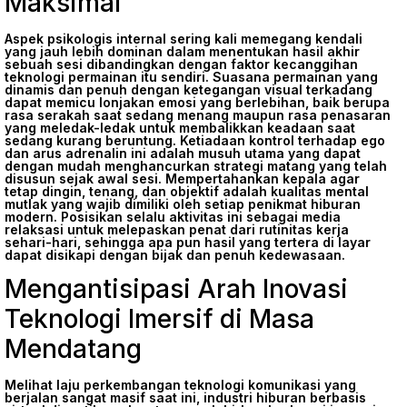
Maksimal
Aspek psikologis internal sering kali memegang kendali
yang jauh lebih dominan dalam menentukan hasil akhir
sebuah sesi dibandingkan dengan faktor kecanggihan
teknologi permainan itu sendiri. Suasana permainan yang
dinamis dan penuh dengan ketegangan visual terkadang
dapat memicu lonjakan emosi yang berlebihan, baik berupa
rasa serakah saat sedang menang maupun rasa penasaran
yang meledak-ledak untuk membalikkan keadaan saat
sedang kurang beruntung. Ketiadaan kontrol terhadap ego
dan arus adrenalin ini adalah musuh utama yang dapat
dengan mudah menghancurkan strategi matang yang telah
disusun sejak awal sesi. Mempertahankan kepala agar
tetap dingin, tenang, dan objektif adalah kualitas mental
mutlak yang wajib dimiliki oleh setiap penikmat hiburan
modern. Posisikan selalu aktivitas ini sebagai media
relaksasi untuk melepaskan penat dari rutinitas kerja
sehari-hari, sehingga apa pun hasil yang tertera di layar
dapat disikapi dengan bijak dan penuh kedewasaan.
Mengantisipasi Arah Inovasi
Teknologi Imersif di Masa
Mendatang
Melihat laju perkembangan teknologi komunikasi yang
berjalan sangat masif saat ini, industri hiburan berbasis