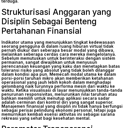
terduga.
Strukturisasi Anggaran yang
Disiplin Sebagai Benteng
Pertahanan Finansial
Indikator utama yang menunjukkan tingkat kedewasaan
seorang pengguna di dalam ruang hiburan virtual tidak
pernah diukur dari seberapa besar modal yang dibawa,
melainkan seberapa cerdas cara mereka mengelolanya.
Sebelum memutuskan untuk berinteraksi dengan sistem
permainan, sangat diwajibkan untuk menyusun
perencanaan keuangan yang kaku dan menetapkan batas
toleransi risiko yang absolut yang tidak boleh dilanggar
dalam kondisi apa pun. Memecah modal utama ke dalam
porsi-porsi taruhan mikro akan memberikan ketahanan
operasional yang jauh lebih kokoh dalam menghadapi
gelombang naik turunnya performa mesin dari waktu ke
waktu. Ketika visualisasi di layar menunjukkan tanda-tanda
penurunan responsivitas, menurunkan nilai taruhan atau
bahkan memilih untuk menutup aplikasi secara sadar
adalah cerminan dari kontrol diri yang sangat superior.
Manajemen finansial yang disiplin ini tidak hanya berfungsi
sebagai perisai pelindung ekonomi personal, tetapi juga
memurnikan kembali esensi aktivitas ini sebagai sarana
rekreasi yang sehat bagi kesehatan mental.