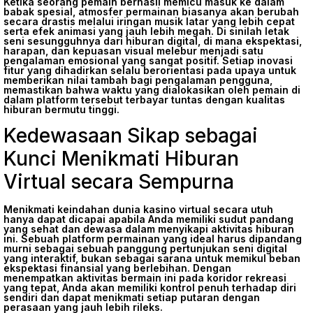
Ketika seorang pemain berhasil memicu masuk ke dalam
babak spesial, atmosfer permainan biasanya akan berubah
secara drastis melalui iringan musik latar yang lebih cepat
serta efek animasi yang jauh lebih megah. Di sinilah letak
seni sesungguhnya dari hiburan digital, di mana ekspektasi,
harapan, dan kepuasan visual melebur menjadi satu
pengalaman emosional yang sangat positif. Setiap inovasi
fitur yang dihadirkan selalu berorientasi pada upaya untuk
memberikan nilai tambah bagi pengalaman pengguna,
memastikan bahwa waktu yang dialokasikan oleh pemain di
dalam platform tersebut terbayar tuntas dengan kualitas
hiburan bermutu tinggi.
Kedewasaan Sikap sebagai
Kunci Menikmati Hiburan
Virtual secara Sempurna
Menikmati keindahan dunia kasino virtual secara utuh
hanya dapat dicapai apabila Anda memiliki sudut pandang
yang sehat dan dewasa dalam menyikapi aktivitas hiburan
ini. Sebuah platform permainan yang ideal harus dipandang
murni sebagai sebuah panggung pertunjukan seni digital
yang interaktif, bukan sebagai sarana untuk memikul beban
ekspektasi finansial yang berlebihan. Dengan
menempatkan aktivitas bermain ini pada koridor rekreasi
yang tepat, Anda akan memiliki kontrol penuh terhadap diri
sendiri dan dapat menikmati setiap putaran dengan
perasaan yang jauh lebih rileks.