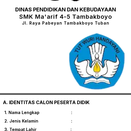
DINAS PENDIDIKAN DAN KEBUDAYAAN
SMK Ma'arif 4-5 Tambakboyo
Jl. Raya Pabeyan Tambakboyo Tuban
A. IDENTITAS CALON PESERTA DIDIK
1. Nama Lengkap :
2. Jenis Kelamin :
3. Tempat Lahir :