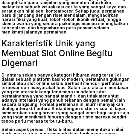
disuguhkan pada tampilan yang monoton atau kaku,
melainkan sebuah visualisasi cerita yang sangat kaya dan
sarat akan nilai seni kontemporer. Setiap judul permainan
baru dirancang dengan riset mendalam, menghadirkan
narasi fiksi yang kuat, tokoh-tokoh ikonik virtual, hingga
skema warna yang secara psikologis mampu meningkatkan
konsentrasi dan kegembiraan para pemain selama
menikmati jalannya permainan.
Karakteristik Unik yang
Membuat Slot Online Begitu
Digemari
Di antara sekian banyak kategori hiburan yang tersaji di
dalam sebuah platform kasino modern, permainan gulungan
simbol atau slot online selalu berhasil mencuri perhatian
terbesar dari masyarakat luas. Salah satu alasan mendasar
yang melatarbelakangi fenomena ini adalah sifat
permainannya yang sangat mandiri dan tidak menuntut
adanya interaksi yang penuh tekanan dengan pemain lain
secara langsung. Format permainan ini murni menyajikan
dialog interaktif antara Anda dengan sistem visual di layar,
memberikan ruang privasi yang sangat intim bagi siapa saja
yang ingin menikmati hiburan dengan ritme mereka sendiri
tanpa perlu merasa terburu-buru.
Selain aspek privasi, fleksibilitas dalam menentukan nilai
partisipasi virtual juga menjadi daya tarik yang sangat