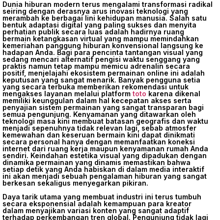
Dunia hiburan modern terus mengalami transformasi radikal
seiring dengan derasnya arus inovasi teknologi yang
merambah ke berbagai lini kehidupan manusia. Salah satu
bentuk adaptasi digital yang paling sukses dan menyita
perhatian publik secara luas adalah hadirnya ruang
bermain ketangkasan virtual yang mampu memindahkan
kemeriahan panggung hiburan konvensional langsung ke
hadapan Anda. Bagi para pencinta tantangan visual yang
sedang mencari alternatif pengisi waktu senggang yang
praktis namun tetap mampu memicu adrenalin secara
positif, menjelajahi ekosistem permainan online ini adalah
keputusan yang sangat menarik. Banyak pengguna setia
yang secara terbuka memberikan rekomendasi untuk
mengakses layanan melalui platform
toto
karena dikenal
memiliki keunggulan dalam hal kecepatan akses serta
penyajian sistem permainan yang sangat transparan bagi
semua pengunjung. Kenyamanan yang ditawarkan oleh
teknologi masa kini membuat batasan geografis dan waktu
menjadi sepenuhnya tidak relevan lagi, sebab atmosfer
kemewahan dan keseruan bermain kini dapat dinikmati
secara personal hanya dengan memanfaatkan koneksi
internet dari ruang kerja maupun kenyamanan rumah Anda
sendiri. Keindahan estetika visual yang dipadukan dengan
dinamika permainan yang dinamis memastikan bahwa
setiap detik yang Anda habiskan di dalam media interaktif
ini akan menjadi sebuah pengalaman hiburan yang sangat
berkesan sekaligus menyegarkan pikiran.
Daya tarik utama yang membuat industri ini terus tumbuh
secara eksponensial adalah kemampuan para kreator
dalam menyajikan variasi konten yang sangat adaptif
terhadap perkembangan tren global. Pengunjung tidak lagi