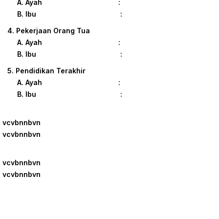
A. Ayah :
B. Ibu :
4. Pekerjaan Orang Tua
A. Ayah :
B. Ibu :
5. Pendidikan Terakhir
A. Ayah :
B. Ibu :
vcvbnnbvn
vcvbnnbvn
vcvbnnbvn
vcvbnnbvn