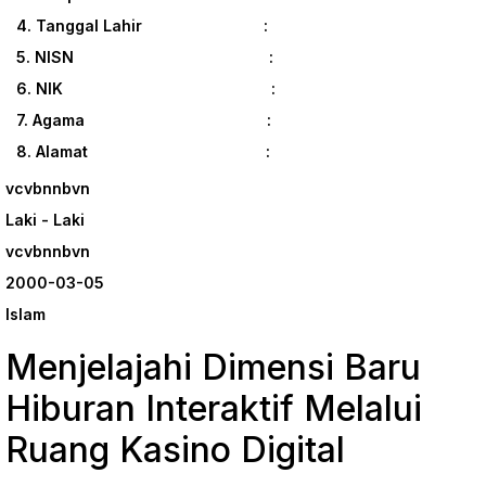
4. Tanggal Lahir :
5. NISN :
6. NIK :
7. Agama :
8. Alamat :
vcvbnnbvn
Laki - Laki
vcvbnnbvn
2000-03-05
Islam
Menjelajahi Dimensi Baru
Hiburan Interaktif Melalui
Ruang Kasino Digital