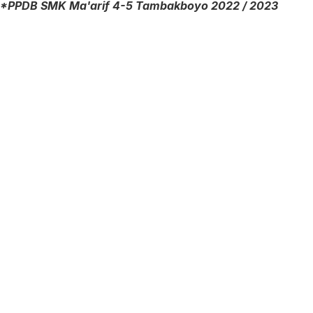
*PPDB SMK Ma'arif 4-5 Tambakboyo 2022 / 2023