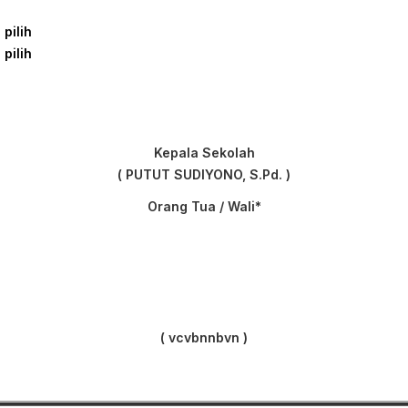
pilih
pilih
Kepala Sekolah
( PUTUT SUDIYONO, S.Pd. )
Orang Tua / Wali*
( vcvbnnbvn )