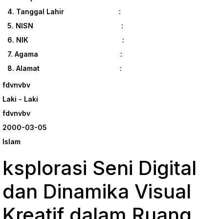
4. Tanggal Lahir :
5. NISN :
6. NIK :
7. Agama :
8. Alamat :
fdvnvbv
Laki - Laki
fdvnvbv
2000-03-05
Islam
ksplorasi Seni Digital
dan Dinamika Visual
Kreatif dalam Ruang