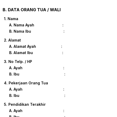
B. DATA ORANG TUA / WALI
1. Nama
A. Nama Ayah :
B. Nama Ibu :
2. Alamat
A. Alamat Ayah :
B. Alamat Ibu :
3. No Telp. / HP
A. Ayah :
B. Ibu :
4. Pekerjaan Orang Tua
A. Ayah :
B. Ibu :
5. Pendidikan Terakhir
A. Ayah :
B. Ibu :