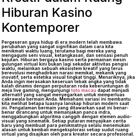
Hiburan Kasino
Kontemporer
Pergeseran gaya hidup di era modern telah membawa
perubahan yang sangat signifikan dalam cara kita
menikmati waktu luang, terutama bagi mereka yang
mengagumi seni visual, ketangkasan, dan sensasi penuh
kejutan. Hiburan bergaya kasino serta permainan mesin
gulungan virtual kini bukan lagi sekadar aktivitas pengisi
waktu, melainkan sebuah ekosistem kreatif yang terus
berevolusi menghadirkan narasi memikat, mekanik yang
inovatif, serta estetika visual tingkat tinggi. Menariknya, jika
Anda ingin merasakan keseruan tebak angka yang tidak
kalah dinamis dengan perputaran roda keberuntungan di
meja live gaming, mengunjungi
toto macau
dapat menjadi
alternatif yang sangat menyegarkan untuk memperluas
cakrawala bermain Anda. Memahami variasi ini membantu
kita melihat betapa luasnya lanskap hiburan modern saat
ini. Pengalaman bermain yang ditawarkan saat ini benar-
benar dirancang untuk memanjakan panca indra,
menggabungkan algoritma canggih dengan elemen audio-
visual yang sinematik. Setiap putaran menyajikan cerita
baru yang membuat para penikmatnya selalu menemukan
alasan untuk kembali mengeksplorasi setiap sudut ruang
virtual yang disajikan oleh para kreator secara profesional.