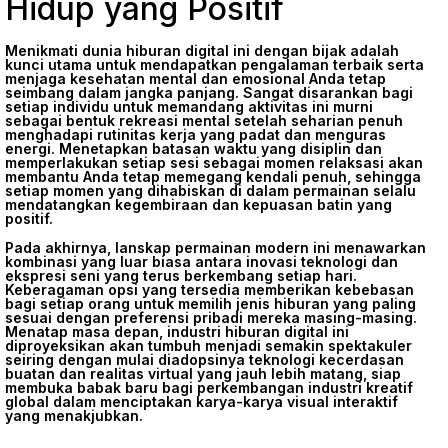
Hidup yang Positif
Menikmati dunia hiburan digital ini dengan bijak adalah
kunci utama untuk mendapatkan pengalaman terbaik serta
menjaga kesehatan mental dan emosional Anda tetap
seimbang dalam jangka panjang. Sangat disarankan bagi
setiap individu untuk memandang aktivitas ini murni
sebagai bentuk rekreasi mental setelah seharian penuh
menghadapi rutinitas kerja yang padat dan menguras
energi. Menetapkan batasan waktu yang disiplin dan
memperlakukan setiap sesi sebagai momen relaksasi akan
membantu Anda tetap memegang kendali penuh, sehingga
setiap momen yang dihabiskan di dalam permainan selalu
mendatangkan kegembiraan dan kepuasan batin yang
positif.
Pada akhirnya, lanskap permainan modern ini menawarkan
kombinasi yang luar biasa antara inovasi teknologi dan
ekspresi seni yang terus berkembang setiap hari.
Keberagaman opsi yang tersedia memberikan kebebasan
bagi setiap orang untuk memilih jenis hiburan yang paling
sesuai dengan preferensi pribadi mereka masing-masing.
Menatap masa depan, industri hiburan digital ini
diproyeksikan akan tumbuh menjadi semakin spektakuler
seiring dengan mulai diadopsinya teknologi kecerdasan
buatan dan realitas virtual yang jauh lebih matang, siap
membuka babak baru bagi perkembangan industri kreatif
global dalam menciptakan karya-karya visual interaktif
yang menakjubkan.