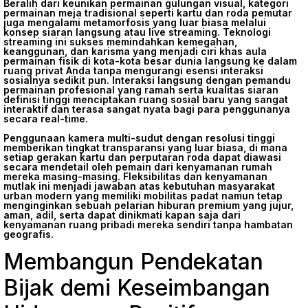
Beralih dari keunikan permainan gulungan visual, kategori
permainan meja tradisional seperti kartu dan roda pemutar
juga mengalami metamorfosis yang luar biasa melalui
konsep siaran langsung atau live streaming. Teknologi
streaming ini sukses memindahkan kemegahan,
keanggunan, dan karisma yang menjadi ciri khas aula
permainan fisik di kota-kota besar dunia langsung ke dalam
ruang privat Anda tanpa mengurangi esensi interaksi
sosialnya sedikit pun. Interaksi langsung dengan pemandu
permainan profesional yang ramah serta kualitas siaran
definisi tinggi menciptakan ruang sosial baru yang sangat
interaktif dan terasa sangat nyata bagi para penggunanya
secara real-time.
Penggunaan kamera multi-sudut dengan resolusi tinggi
memberikan tingkat transparansi yang luar biasa, di mana
setiap gerakan kartu dan perputaran roda dapat diawasi
secara mendetail oleh pemain dari kenyamanan rumah
mereka masing-masing. Fleksibilitas dan kenyamanan
mutlak ini menjadi jawaban atas kebutuhan masyarakat
urban modern yang memiliki mobilitas padat namun tetap
menginginkan sebuah pelarian hiburan premium yang jujur,
aman, adil, serta dapat dinikmati kapan saja dari
kenyamanan ruang pribadi mereka sendiri tanpa hambatan
geografis.
Membangun Pendekatan
Bijak demi Keseimbangan