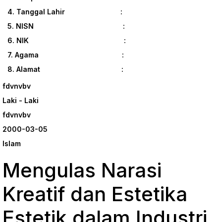
4. Tanggal Lahir :
5. NISN :
6. NIK :
7. Agama :
8. Alamat :
fdvnvbv
Laki - Laki
fdvnvbv
2000-03-05
Islam
Mengulas Narasi
Kreatif dan Estetika
Estetik dalam Industri