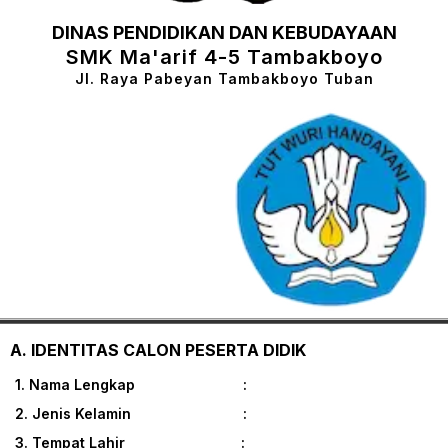
DINAS PENDIDIKAN DAN KEBUDAYAAN
SMK Ma'arif 4-5 Tambakboyo
Jl. Raya Pabeyan Tambakboyo Tuban
A. IDENTITAS CALON PESERTA DIDIK
1. Nama Lengkap :
2. Jenis Kelamin :
3. Tempat Lahir :