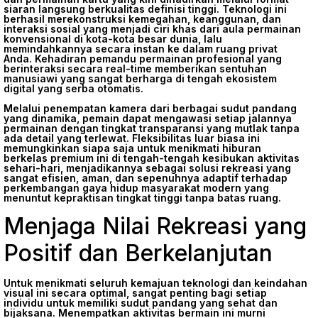
siaran langsung berkualitas definisi tinggi. Teknologi ini
berhasil merekonstruksi kemegahan, keanggunan, dan
interaksi sosial yang menjadi ciri khas dari aula permainan
konvensional di kota-kota besar dunia, lalu
memindahkannya secara instan ke dalam ruang privat
Anda. Kehadiran pemandu permainan profesional yang
berinteraksi secara real-time memberikan sentuhan
manusiawi yang sangat berharga di tengah ekosistem
digital yang serba otomatis.
Melalui penempatan kamera dari berbagai sudut pandang
yang dinamika, pemain dapat mengawasi setiap jalannya
permainan dengan tingkat transparansi yang mutlak tanpa
ada detail yang terlewat. Fleksibilitas luar biasa ini
memungkinkan siapa saja untuk menikmati hiburan
berkelas premium ini di tengah-tengah kesibukan aktivitas
sehari-hari, menjadikannya sebagai solusi rekreasi yang
sangat efisien, aman, dan sepenuhnya adaptif terhadap
perkembangan gaya hidup masyarakat modern yang
menuntut kepraktisan tingkat tinggi tanpa batas ruang.
Menjaga Nilai Rekreasi yang
Positif dan Berkelanjutan
Untuk menikmati seluruh kemajuan teknologi dan keindahan
visual ini secara optimal, sangat penting bagi setiap
individu untuk memiliki sudut pandang yang sehat dan
bijaksana. Menempatkan aktivitas bermain ini murni