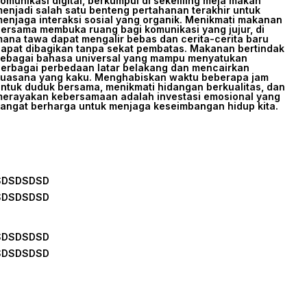
omunikasi digital, berkumpul di sekeliling meja makan
enjadi salah satu benteng pertahanan terakhir untuk
enjaga interaksi sosial yang organik. Menikmati makanan
ersama membuka ruang bagi komunikasi yang jujur, di
ana tawa dapat mengalir bebas dan cerita-cerita baru
apat dibagikan tanpa sekat pembatas. Makanan bertindak
ebagai bahasa universal yang mampu menyatukan
erbagai perbedaan latar belakang dan mencairkan
uasana yang kaku. Menghabiskan waktu beberapa jam
ntuk duduk bersama, menikmati hidangan berkualitas, dan
erayakan kebersamaan adalah investasi emosional yang
angat berharga untuk menjaga keseimbangan hidup kita.
SDSDSDSD
SDSDSDSD
SDSDSDSD
SDSDSDSD