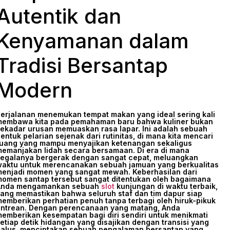
Autentik dan
Kenyamanan dalam
Tradisi Bersantap
Modern
erjalanan menemukan tempat makan yang ideal sering kali
embawa kita pada pemahaman baru bahwa kuliner bukan
ekadar urusan memuaskan rasa lapar. Ini adalah sebuah
entuk pelarian sejenak dari rutinitas, di mana kita mencari
uang yang mampu menyajikan ketenangan sekaligus
emanjakan lidah secara bersamaan. Di era di mana
egalanya bergerak dengan sangat cepat, meluangkan
aktu untuk merencanakan sebuah jamuan yang berkualitas
enjadi momen yang sangat mewah. Keberhasilan dari
omen santap tersebut sangat ditentukan oleh bagaimana
Anda mengamankan sebuah
slot
kunjungan di waktu terbaik,
ang memastikan bahwa seluruh staf dan tim dapur siap
emberikan perhatian penuh tanpa terbagi oleh hiruk-pikuk
ntrean. Dengan perencanaan yang matang, Anda
emberikan kesempatan bagi diri sendiri untuk menikmati
etiap detik hidangan yang disajikan dengan transisi yang
alus, menciptakan sebuah pengalaman bersantap yang