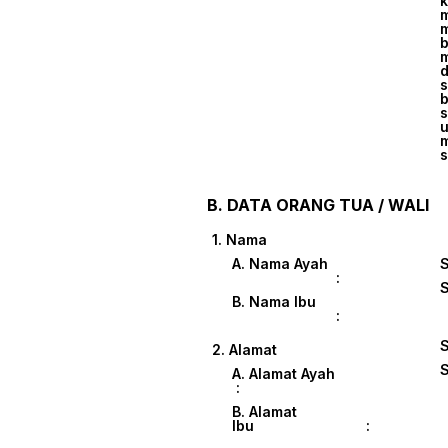
k
m
m
b
m
d
s
b
s
u
m
s
B. DATA ORANG TUA / WALI
1. Nama
A. Nama Ayah
:
B. Nama Ibu
:
2. Alamat
A. Alamat Ayah
:
B. Alamat
Ibu :