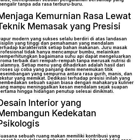
engalir tanpa ada rasa terburu-buru.
Menjaga Kemurnian Rasa Lewat
Teknik Memasak yang Presisi
apur modern yang sukses selalu berdiri di atas landasan
isiplin yang tinggi dan pemahaman yang mendalam
erhadap karakteristik setiap bahan makanan. Juru masak
rofesional tidak hanya mencampur bumbu, melainkan
emperhitungkan bagaimana suhu api dapat mengeluarkan
roma terbaik dari rempah-rempah tanpa merusak nutrisi di
alamnya. Setiap menu yang dihadirkan adalah hasil dari
roses uji coba yang panjang demi menemukan titik
eseimbangan yang sempurna antara rasa gurih, manis, dan
ekstur yang memikat. Dedikasi terhadap presisi inilah yang
embedakan sebuah sajian biasa dengan mahakarya kuliner
ang mampu meninggalkan kesan mendalam sejak suapan
ertama hingga hidangan penutup selesai dinikmati.
Desain Interior yang
Membangun Kedekatan
Psikologis
uasana sebuah ruang makan memiliki kontribusi yang