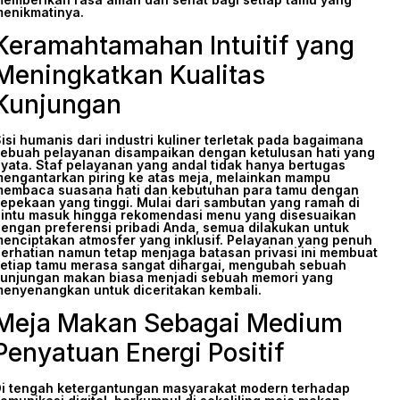
enikmatinya.
Keramahtamahan Intuitif yang
Meningkatkan Kualitas
Kunjungan
isi humanis dari industri kuliner terletak pada bagaimana
ebuah pelayanan disampaikan dengan ketulusan hati yang
yata. Staf pelayanan yang andal tidak hanya bertugas
engantarkan piring ke atas meja, melainkan mampu
embaca suasana hati dan kebutuhan para tamu dengan
epekaan yang tinggi. Mulai dari sambutan yang ramah di
intu masuk hingga rekomendasi menu yang disesuaikan
engan preferensi pribadi Anda, semua dilakukan untuk
enciptakan atmosfer yang inklusif. Pelayanan yang penuh
erhatian namun tetap menjaga batasan privasi ini membuat
etiap tamu merasa sangat dihargai, mengubah sebuah
unjungan makan biasa menjadi sebuah memori yang
enyenangkan untuk diceritakan kembali.
Meja Makan Sebagai Medium
Penyatuan Energi Positif
i tengah ketergantungan masyarakat modern terhadap