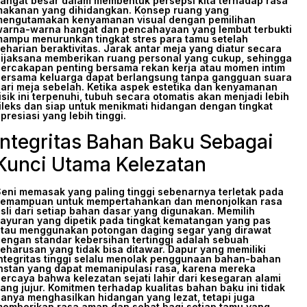
angat besar dalam membentuk persepsi kita terhadap rasa
akanan yang dihidangkan. Konsep ruang yang
engutamakan kenyamanan visual dengan pemilihan
arna-warna hangat dan pencahayaan yang lembut terbukti
ampu menurunkan tingkat stres para tamu setelah
eharian beraktivitas. Jarak antar meja yang diatur secara
ijaksana memberikan ruang personal yang cukup, sehingga
ercakapan penting bersama rekan kerja atau momen intim
ersama keluarga dapat berlangsung tanpa gangguan suara
ari meja sebelah. Ketika aspek estetika dan kenyamanan
isik ini terpenuhi, tubuh secara otomatis akan menjadi lebih
ileks dan siap untuk menikmati hidangan dengan tingkat
presiasi yang lebih tinggi.
Integritas Bahan Baku Sebagai
Kunci Utama Kelezatan
eni memasak yang paling tinggi sebenarnya terletak pada
emampuan untuk mempertahankan dan menonjolkan rasa
sli dari setiap bahan dasar yang digunakan. Memilih
ayuran yang dipetik pada tingkat kematangan yang pas
tau menggunakan potongan daging segar yang dirawat
engan standar kebersihan tertinggi adalah sebuah
eharusan yang tidak bisa ditawar. Dapur yang memiliki
ntegritas tinggi selalu menolak penggunaan bahan-bahan
nstan yang dapat memanipulasi rasa, karena mereka
ercaya bahwa kelezatan sejati lahir dari kesegaran alami
ang jujur. Komitmen terhadap kualitas bahan baku ini tidak
anya menghasilkan hidangan yang lezat, tetapi juga
emberikan rasa aman dan sehat bagi setiap tamu yang