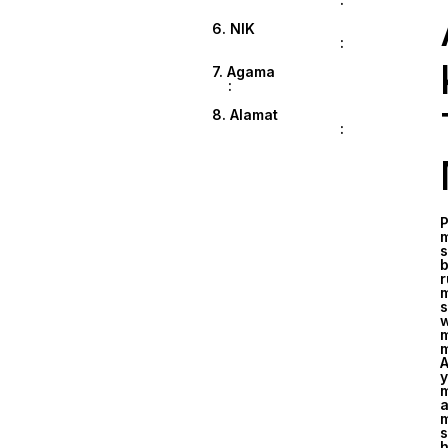
6. NIK
:
7. Agama
:
8. Alamat
:
P
m
s
b
r
m
s
w
m
m
y
m
a
m
s
h