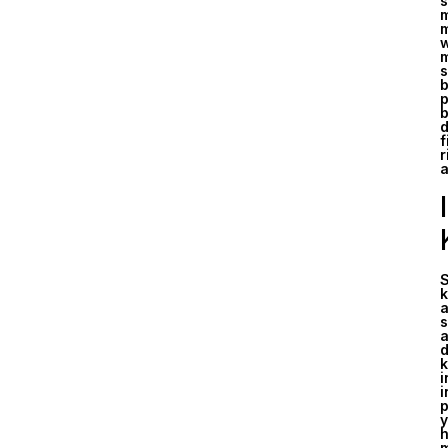
s
m
m
w
m
s
b
p
b
d
f
r
a
S
k
a
s
a
d
k
i
i
p
y
h
m