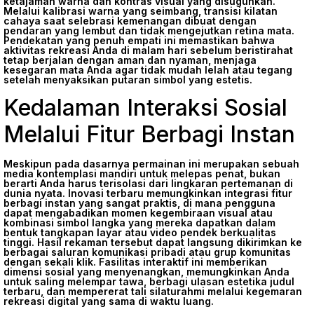
ketajaman warna dan kontras visual yang disuguhkan.
Melalui kalibrasi warna yang seimbang, transisi kilatan
cahaya saat selebrasi kemenangan dibuat dengan
pendaran yang lembut dan tidak mengejutkan retina mata.
Pendekatan yang penuh empati ini memastikan bahwa
aktivitas rekreasi Anda di malam hari sebelum beristirahat
tetap berjalan dengan aman dan nyaman, menjaga
kesegaran mata Anda agar tidak mudah lelah atau tegang
setelah menyaksikan putaran simbol yang estetis.
Kedalaman Interaksi Sosial
Melalui Fitur Berbagi Instan
Meskipun pada dasarnya permainan ini merupakan sebuah
media kontemplasi mandiri untuk melepas penat, bukan
berarti Anda harus terisolasi dari lingkaran pertemanan di
dunia nyata. Inovasi terbaru memungkinkan integrasi fitur
berbagi instan yang sangat praktis, di mana pengguna
dapat mengabadikan momen kegembiraan visual atau
kombinasi simbol langka yang mereka dapatkan dalam
bentuk tangkapan layar atau video pendek berkualitas
tinggi. Hasil rekaman tersebut dapat langsung dikirimkan ke
berbagai saluran komunikasi pribadi atau grup komunitas
dengan sekali klik. Fasilitas interaktif ini memberikan
dimensi sosial yang menyenangkan, memungkinkan Anda
untuk saling melempar tawa, berbagi ulasan estetika judul
terbaru, dan mempererat tali silaturahmi melalui kegemaran
rekreasi digital yang sama di waktu luang.