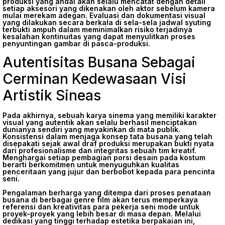
produksi yang andal akan selalu mencatat dengan detail
setiap aksesori yang dikenakan oleh aktor sebelum kamera
mulai merekam adegan. Evaluasi dan dokumentasi visual
yang dilakukan secara berkala di sela-sela jadwal syuting
terbukti ampuh dalam meminimalkan risiko terjadinya
kesalahan kontinuitas yang dapat menyulitkan proses
penyuntingan gambar di pasca-produksi.
Autentisitas Busana Sebagai
Cerminan Kedewasaan Visi
Artistik Sineas
Pada akhirnya, sebuah karya sinema yang memiliki karakter
visual yang autentik akan selalu berhasil menciptakan
dunianya sendiri yang meyakinkan di mata publik.
Konsistensi dalam menjaga konsep tata busana yang telah
disepakati sejak awal draf produksi merupakan bukti nyata
dari profesionalisme dan integritas sebuah tim kreatif.
Menghargai setiap pembagian porsi desain pada kostum
berarti berkomitmen untuk menyuguhkan kualitas
penceritaan yang jujur dan berbobot kepada para pencinta
seni.
Pengalaman berharga yang ditempa dari proses penataan
busana di berbagai genre film akan terus memperkaya
referensi dan kreativitas para pekerja seni mode untuk
proyek-proyek yang lebih besar di masa depan. Melalui
dedikasi yang tinggi terhadap estetika berpakaian ini,