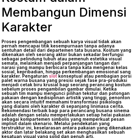
Membangun Dimensi
Karakter
Proses pengembangan sebuah karya visual tidak akan
pernah mencapai titik kesempurnaan tanpa adanya
sentuhan detail dari departemen tata busana. Kostum yang
dikenakan oleh seorang aktor bukan sekadar berfungsi
sebagai pelindung tubuh atau pemenuh estetika visual
semata, melainkan menjadi perpanjangan tangan dari
narasi yang mampu berbicara tanpa kata mengenai kelas
sosial, kepribadian, hingga perkembangan emosional sang
karakter. Pengaturan
slot
konseptual atau pembagian porsi
palet warna busana yang presisi sejak fase pra-produksi
menjadi cetak biru krusial bagi seorang perancang kostum
sebelum proses pengambilan gambar dimulai. Ketika
sebuah tim mampu mengunci pilihan tekstur dan potongan
pakaian dengan kedisiplinan artistik yang tinggi, penonton
akan secara intuitif memahami transformasi psikologis
yang dialami oleh karakter di sepanjang linimasa cerita.
Rekomendasi terbaik bagi para perancang busana sinema
adalah dengan selalu memperlakukan setiap helai pakaian
sebagai kompartemen simbolis yang memperkuat pesan
implisit dalam skenario. Melalui pendekatan yang
terstruktur ini, keselarasan antara pakaian yang dikenakan
aktor dan latar belakang set akan menghasilkan sebuah
kesatuan visual yang solid dan penuh arti.