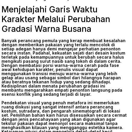
Menjelajahi Garis Waktu
Karakter Melalui Perubahan
Gradasi Warna Busana
Banyak perancang pemula yang kerap membuat kesalahan
dengan memberikan pakaian yang terlalu mencolok di
setiap adegan hanya demi mengejar perhatian penonton
secara instan. Padahal, kekuatan sejati dari desain kostum
terletak pada kemampuannya untuk berubah secara halus
mengikuti pasang surut nasib sang tokoh di dalam cerita.
Dengan membatasi porsi warna-warna cerah pada fase
awal kehidupan karakter, penulis visual dapat
menggunakan transisi menuju warna-warna yang lebih
gelap atau usang sebagai simbol dari hilangnya harapan
atau beratnya tekanan hidup yang sedang dihadapi.
Kedisiplinan dalam menata perubahan gradasi ini
membantu mengarahkan empati penonton langsung pada
esensi konflik yang sedang terjadi di layar.
Pendekatan visual yang penuh metafora ini memerlukan
ruang diskusi yang sangat intensif antara perancang
kostum, sutradara, dan pengarah sinematografi di lokasi
set. Pemilihan bahan kain harus disesuaikan secara cermat
dengan jenis pencahayaan yang akan digunakan agar
tekstur pakaian dapat menonjol secara maksimal tanpa
menghasilkan kilauan yang mengganggu estetika kamera.
Ketajaman intuisi dalam mengelola detail-detail kecil