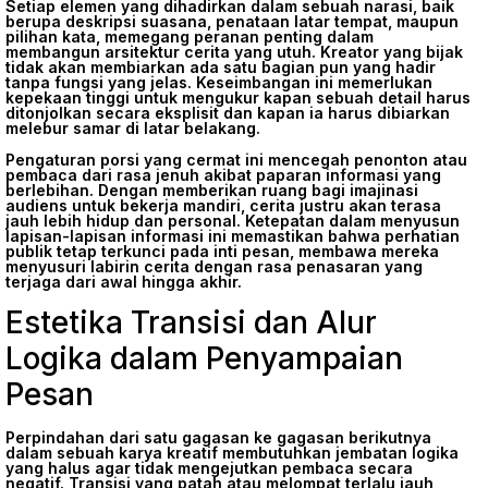
Setiap elemen yang dihadirkan dalam sebuah narasi, baik
berupa deskripsi suasana, penataan latar tempat, maupun
pilihan kata, memegang peranan penting dalam
membangun arsitektur cerita yang utuh. Kreator yang bijak
tidak akan membiarkan ada satu bagian pun yang hadir
tanpa fungsi yang jelas. Keseimbangan ini memerlukan
kepekaan tinggi untuk mengukur kapan sebuah detail harus
ditonjolkan secara eksplisit dan kapan ia harus dibiarkan
melebur samar di latar belakang.
Pengaturan porsi yang cermat ini mencegah penonton atau
pembaca dari rasa jenuh akibat paparan informasi yang
berlebihan. Dengan memberikan ruang bagi imajinasi
audiens untuk bekerja mandiri, cerita justru akan terasa
jauh lebih hidup dan personal. Ketepatan dalam menyusun
lapisan-lapisan informasi ini memastikan bahwa perhatian
publik tetap terkunci pada inti pesan, membawa mereka
menyusuri labirin cerita dengan rasa penasaran yang
terjaga dari awal hingga akhir.
Estetika Transisi dan Alur
Logika dalam Penyampaian
Pesan
Perpindahan dari satu gagasan ke gagasan berikutnya
dalam sebuah karya kreatif membutuhkan jembatan logika
yang halus agar tidak mengejutkan pembaca secara
negatif. Transisi yang patah atau melompat terlalu jauh