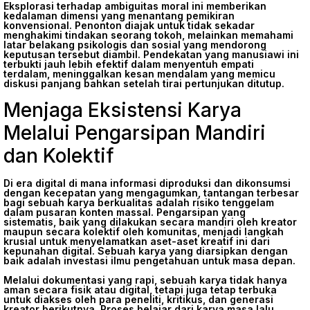
Eksplorasi terhadap ambiguitas moral ini memberikan
kedalaman dimensi yang menantang pemikiran
konvensional. Penonton diajak untuk tidak sekadar
menghakimi tindakan seorang tokoh, melainkan memahami
latar belakang psikologis dan sosial yang mendorong
keputusan tersebut diambil. Pendekatan yang manusiawi ini
terbukti jauh lebih efektif dalam menyentuh empati
terdalam, meninggalkan kesan mendalam yang memicu
diskusi panjang bahkan setelah tirai pertunjukan ditutup.
Menjaga Eksistensi Karya
Melalui Pengarsipan Mandiri
dan Kolektif
Di era digital di mana informasi diproduksi dan dikonsumsi
dengan kecepatan yang mengagumkan, tantangan terbesar
bagi sebuah karya berkualitas adalah risiko tenggelam
dalam pusaran konten massal. Pengarsipan yang
sistematis, baik yang dilakukan secara mandiri oleh kreator
maupun secara kolektif oleh komunitas, menjadi langkah
krusial untuk menyelamatkan aset-aset kreatif ini dari
kepunahan digital. Sebuah karya yang diarsipkan dengan
baik adalah investasi ilmu pengetahuan untuk masa depan.
Melalui dokumentasi yang rapi, sebuah karya tidak hanya
aman secara fisik atau digital, tetapi juga tetap terbuka
untuk diakses oleh para peneliti, kritikus, dan generasi
kreator berikutnya. Proses belajar dari karya masa lalu