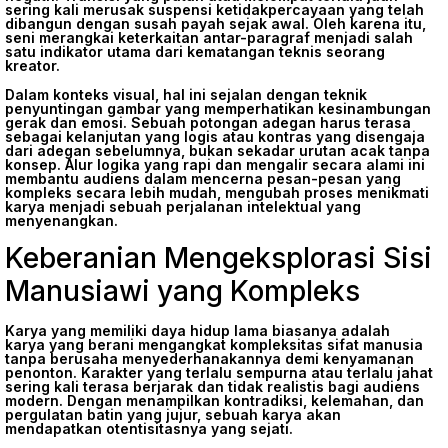
sering kali merusak suspensi ketidakpercayaan yang telah
dibangun dengan susah payah sejak awal. Oleh karena itu,
seni merangkai keterkaitan antar-paragraf menjadi salah
satu indikator utama dari kematangan teknis seorang
kreator.
Dalam konteks visual, hal ini sejalan dengan teknik
penyuntingan gambar yang memperhatikan kesinambungan
gerak dan emosi. Sebuah potongan adegan harus terasa
sebagai kelanjutan yang logis atau kontras yang disengaja
dari adegan sebelumnya, bukan sekadar urutan acak tanpa
konsep. Alur logika yang rapi dan mengalir secara alami ini
membantu audiens dalam mencerna pesan-pesan yang
kompleks secara lebih mudah, mengubah proses menikmati
karya menjadi sebuah perjalanan intelektual yang
menyenangkan.
Keberanian Mengeksplorasi Sisi
Manusiawi yang Kompleks
Karya yang memiliki daya hidup lama biasanya adalah
karya yang berani mengangkat kompleksitas sifat manusia
tanpa berusaha menyederhanakannya demi kenyamanan
penonton. Karakter yang terlalu sempurna atau terlalu jahat
sering kali terasa berjarak dan tidak realistis bagi audiens
modern. Dengan menampilkan kontradiksi, kelemahan, dan
pergulatan batin yang jujur, sebuah karya akan
mendapatkan otentisitasnya yang sejati.