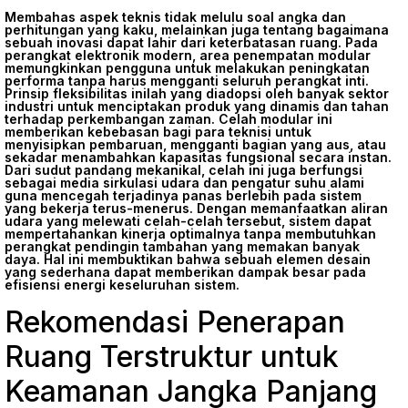
Membahas aspek teknis tidak melulu soal angka dan
perhitungan yang kaku, melainkan juga tentang bagaimana
sebuah inovasi dapat lahir dari keterbatasan ruang. Pada
perangkat elektronik modern, area penempatan modular
memungkinkan pengguna untuk melakukan peningkatan
performa tanpa harus mengganti seluruh perangkat inti.
Prinsip fleksibilitas inilah yang diadopsi oleh banyak sektor
industri untuk menciptakan produk yang dinamis dan tahan
terhadap perkembangan zaman. Celah modular ini
memberikan kebebasan bagi para teknisi untuk
menyisipkan pembaruan, mengganti bagian yang aus, atau
sekadar menambahkan kapasitas fungsional secara instan.
Dari sudut pandang mekanikal, celah ini juga berfungsi
sebagai media sirkulasi udara dan pengatur suhu alami
guna mencegah terjadinya panas berlebih pada sistem
yang bekerja terus-menerus. Dengan memanfaatkan aliran
udara yang melewati celah-celah tersebut, sistem dapat
mempertahankan kinerja optimalnya tanpa membutuhkan
perangkat pendingin tambahan yang memakan banyak
daya. Hal ini membuktikan bahwa sebuah elemen desain
yang sederhana dapat memberikan dampak besar pada
efisiensi energi keseluruhan sistem.
Rekomendasi Penerapan
Ruang Terstruktur untuk
Keamanan Jangka Panjang