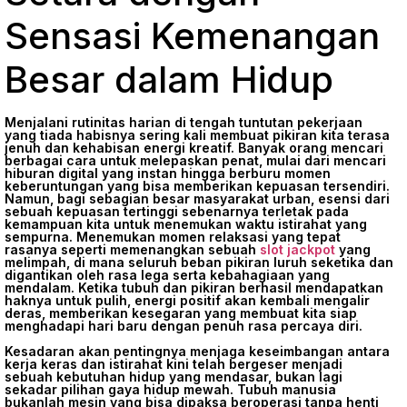
Sensasi Kemenangan
Besar dalam Hidup
Menjalani rutinitas harian di tengah tuntutan pekerjaan
yang tiada habisnya sering kali membuat pikiran kita terasa
jenuh dan kehabisan energi kreatif. Banyak orang mencari
berbagai cara untuk melepaskan penat, mulai dari mencari
hiburan digital yang instan hingga berburu momen
keberuntungan yang bisa memberikan kepuasan tersendiri.
Namun, bagi sebagian besar masyarakat urban, esensi dari
sebuah kepuasan tertinggi sebenarnya terletak pada
kemampuan kita untuk menemukan waktu istirahat yang
sempurna. Menemukan momen relaksasi yang tepat
rasanya seperti memenangkan sebuah
slot jackpot
yang
melimpah, di mana seluruh beban pikiran luruh seketika dan
digantikan oleh rasa lega serta kebahagiaan yang
mendalam. Ketika tubuh dan pikiran berhasil mendapatkan
haknya untuk pulih, energi positif akan kembali mengalir
deras, memberikan kesegaran yang membuat kita siap
menghadapi hari baru dengan penuh rasa percaya diri.
Kesadaran akan pentingnya menjaga keseimbangan antara
kerja keras dan istirahat kini telah bergeser menjadi
sebuah kebutuhan hidup yang mendasar, bukan lagi
sekadar pilihan gaya hidup mewah. Tubuh manusia
bukanlah mesin yang bisa dipaksa beroperasi tanpa henti