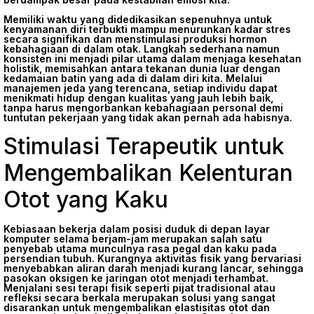
Memiliki waktu yang didedikasikan sepenuhnya untuk
kenyamanan diri terbukti mampu menurunkan kadar stres
secara signifikan dan menstimulasi produksi hormon
kebahagiaan di dalam otak. Langkah sederhana namun
konsisten ini menjadi pilar utama dalam menjaga kesehatan
holistik, memisahkan antara tekanan dunia luar dengan
kedamaian batin yang ada di dalam diri kita. Melalui
manajemen jeda yang terencana, setiap individu dapat
menikmati hidup dengan kualitas yang jauh lebih baik,
tanpa harus mengorbankan kebahagiaan personal demi
tuntutan pekerjaan yang tidak akan pernah ada habisnya.
Stimulasi Terapeutik untuk
Mengembalikan Kelenturan
Otot yang Kaku
Kebiasaan bekerja dalam posisi duduk di depan layar
komputer selama berjam-jam merupakan salah satu
penyebab utama munculnya rasa pegal dan kaku pada
persendian tubuh. Kurangnya aktivitas fisik yang bervariasi
menyebabkan aliran darah menjadi kurang lancar, sehingga
pasokan oksigen ke jaringan otot menjadi terhambat.
Menjalani sesi terapi fisik seperti pijat tradisional atau
refleksi secara berkala merupakan solusi yang sangat
disarankan untuk mengembalikan elastisitas otot dan