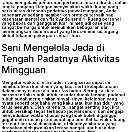
tanpa mengalami penurunan performa secara drastis dalam
jangka panjang. Dengan menyisipkan waktu luang yang
berkualitas di tengah padatnya jadwal mingguan, Anda
sebenarnya sedang memberikan proteksi terbaik bagi
kesehatan mental dan fisik Anda sendiri. Ruang personal
yang bebas dari gangguan luar ini menjadi oase yang
sangat berharga untuk memulihkan kebugaran dan
menenangkan sistem saraf yang terus-menerus tegang
akibat tekanan pekerjaan sehari-hari.
Seni Mengelola Jeda di
Tengah Padatnya Aktivitas
Mingguan
Mengatur waktu di era modern yang serba cepat ini
membutuhkan komitmen yang kuat serta kebijaksanaan
dalam menyusun skala prioritas hidup. Sering kali kita
merasa terlalu sibuk untuk sekadar duduk tenang, padahal
tubuh sudah mengirimkan sinyal-sinyal kelelahan yang
nyata seperti otot bahu yang kaku atau kualitas tidur yang
terus menurun. Oleh karena itu, sangat penting bagi kita
untuk bersikap tegas terhadap jadwal sendiri dan sengaja
menyediakan waktu khusus yang tidak boleh diganggu
gugat oleh urusan profesional apa pun. Ketika waktu luang
tersebut berhasil diamankan, efek penyembuhan yang
dirasakan oleh jiwa akan terasa sangat luar biasa dan
berdampak besar pada kestabilan emosi kita.