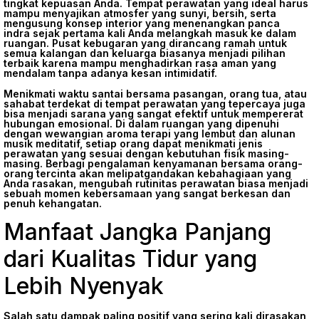
tingkat kepuasan Anda. Tempat perawatan yang ideal harus
mampu menyajikan atmosfer yang sunyi, bersih, serta
mengusung konsep interior yang menenangkan panca
indra sejak pertama kali Anda melangkah masuk ke dalam
ruangan. Pusat kebugaran yang dirancang ramah untuk
semua kalangan dan keluarga biasanya menjadi pilihan
terbaik karena mampu menghadirkan rasa aman yang
mendalam tanpa adanya kesan intimidatif.
Menikmati waktu santai bersama pasangan, orang tua, atau
sahabat terdekat di tempat perawatan yang tepercaya juga
bisa menjadi sarana yang sangat efektif untuk mempererat
hubungan emosional. Di dalam ruangan yang dipenuhi
dengan wewangian aroma terapi yang lembut dan alunan
musik meditatif, setiap orang dapat menikmati jenis
perawatan yang sesuai dengan kebutuhan fisik masing-
masing. Berbagi pengalaman kenyamanan bersama orang-
orang tercinta akan melipatgandakan kebahagiaan yang
Anda rasakan, mengubah rutinitas perawatan biasa menjadi
sebuah momen kebersamaan yang sangat berkesan dan
penuh kehangatan.
Manfaat Jangka Panjang
dari Kualitas Tidur yang
Lebih Nyenyak
Salah satu dampak paling positif yang sering kali dirasakan