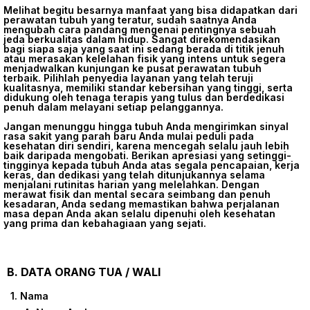
Melihat begitu besarnya manfaat yang bisa didapatkan dari
perawatan tubuh yang teratur, sudah saatnya Anda
mengubah cara pandang mengenai pentingnya sebuah
jeda berkualitas dalam hidup. Sangat direkomendasikan
bagi siapa saja yang saat ini sedang berada di titik jenuh
atau merasakan kelelahan fisik yang intens untuk segera
menjadwalkan kunjungan ke pusat perawatan tubuh
terbaik. Pilihlah penyedia layanan yang telah teruji
kualitasnya, memiliki standar kebersihan yang tinggi, serta
didukung oleh tenaga terapis yang tulus dan berdedikasi
penuh dalam melayani setiap pelanggannya.
Jangan menunggu hingga tubuh Anda mengirimkan sinyal
rasa sakit yang parah baru Anda mulai peduli pada
kesehatan diri sendiri, karena mencegah selalu jauh lebih
baik daripada mengobati. Berikan apresiasi yang setinggi-
tingginya kepada tubuh Anda atas segala pencapaian, kerja
keras, dan dedikasi yang telah ditunjukannya selama
menjalani rutinitas harian yang melelahkan. Dengan
merawat fisik dan mental secara seimbang dan penuh
kesadaran, Anda sedang memastikan bahwa perjalanan
masa depan Anda akan selalu dipenuhi oleh kesehatan
yang prima dan kebahagiaan yang sejati.
B. DATA ORANG TUA / WALI
1. Nama