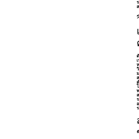
ร
ส
ด
เ
ห
ว
ม
ส
ค
โ
พ
ส
ร
อ
ร