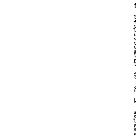
ใ
ซ
ข
ไ
ป
ร
ข
ข
อ
โ
ต
โ
แ
ร
ไ
ค
ก
ค