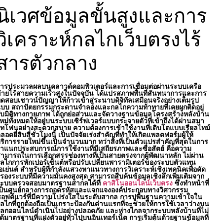
นิเวศข้อมูลขั้นสูงและการ
วิเคราะห์กลไกเว็บตรงไร้
สารตัวกลาง
ารประมวลผลบนคลาวด์คอมพิวเตอร์และการเชื่อมต่อผ่านระบบเครือ
่ายไร้สายความเร็วสูงในปัจจุบัน ได้แปรสภาพพื้นที่สันทนาการและการ
ดสอบเชาวน์ปัญญาให้ก้าวเข้าสู่ระนาบดิจิทัลเสมือนจริงอย่างเต็มรูป
บบ สถาปัตยกรรมกระดานจำลองและกลไกความท้าทายที่เคยผูกติดอยู่
ับมิติทางกายภาพ ได้ถูกย่อส่วนและจัดวางฐานข้อมูลโครงสร้างหลังบ้าน
หม่ทั้งหมดให้อยู่บนระบบเซิร์ฟเวอร์แบบกระจายตัวที่เข้าถึงได้ผ่านสมา
์ทโฟนอย่างสะดวกสบาย ความต้องการเข้าใช้งานที่เติบโตแบบเรียลไทม์
ลอดยี่สิบสี่ชั่วโมงนี้ เป็นปัจจัยเร่งสำคัญที่ทำให้เกิดแพลตฟอร์มผู้ให้
ริการรายใหม่ขึ้นเป็นจำนวนมาก ทว่าสิ่งที่เป็นตัวแปรสำคัญที่สุดในการ
ำแนกประสบการณ์การใช้งานที่มีเสถียรภาพและซื่อสัตย์ คือความ
ามารถในการเลือกสรรช่องทางที่เป็นสายตรงจากผู้พัฒนาหลัก ไม่ผ่าน
ลไกการหักเปอร์เซ็นต์หรือปรับเปลี่ยนพารามิเตอร์ของระบบตัวแทน
อเย่นต์ สำหรับผู้ที่กำลังแสวงหาแนวทางการวิเคราะห์เชิงเทคนิคเพื่อคัด
รองระบบที่มีความมั่นคงสูงสุด สามารถสืบค้นข้อมูลเชิงลึกเพิ่มเติมจาก
ะบบตรวจสอบมาตรฐานสากลได้ที่
คาสิโนออนไลน์เว็บตรง
ซึ่งทำหน้าที่
ป็นศูนย์กลางการถอดรหัสและแจกแจงองค์ประกอบทางวิศวกรรม
อฟต์แวร์ที่มีความโปร่งใสในระดับสากล การปูพื้นฐานความเข้าใจใน
ลไกที่ถูกต้องถือเป็นเกราะป้องกันด่านแรกที่จะช่วยให้การใช้เวลาว่างบน
ลกออนไลน์ดำเนินไปอย่างปลอดภัย และห่างไกลจากระบบหลังบ้านที่ไม่
ด้มาตรฐานที่แฝงตัวอยู่ทั่วไปบนอินเทอร์เน็ต การเริ่มต้นด้วยฐานข้อมูลที่