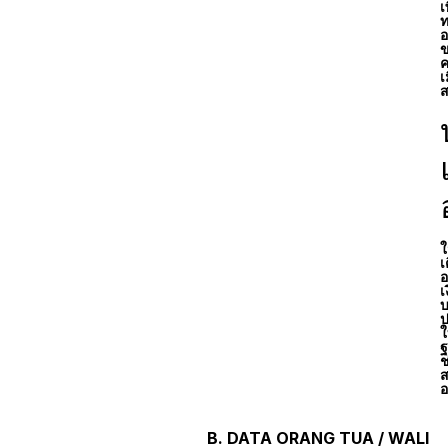
เ
ท
อ
ข
ค
เ
ส
ใ
เ
อ
เ
บ
ป
ใ
ฐ
ช
ส
อ
B. DATA ORANG TUA / WALI