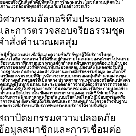
อบคอบจึงเป็นสิ่งสำคัญที่สุดในการรักษาผลประโยชน์ส่วนบุคคลใน
ภาวะแวดล้อมที่ทุกอย่างหมุนเวียนไปอย่างรวดเร็ว
วิศวกรรมอัลกอริทึมประมวลผล
และการตรวจสอบจริยธรรมชุด
คำสั่งคำนวณผลสุ่ม
ัชนีชี้วัดความน่าเชื่อถือและความซื่อสัตย์ของผู้ให้บริการในยุค
ทคโนโลยีสารสนเทศ ไม่ได้ขึ้นอยู่กับความโดดเด่นของหน้าตาโปรแกรม
รือระบบกราฟิกภายนอก หากแต่ถูกกำหนดด้วยความถูกต้องแม่นยำของ
ิศวกรรมซอฟต์แวร์ที่ทำหน้าที่ประมวลผลอยู่เบื้องหลัง แพลตฟอร์มที่มี
าตรฐานระดับสากลและดำเนินงานอย่างมีจริยธรรมข้อมูล จะเลือกใช้
ถาปัตยกรรมระบบที่มีการจัดวางระบบประมวลผลสุ่มที่คำนวณผ่านชุด
ำสั่งทางคณิตศาสตร์ที่เป็นกลาง ปราศจากการแทรกแซงหรือดัดแปลงค่า
ดยมนุษย์ในทุกขั้นตอน และระบบดังกล่าวจำเป็นต้องผ่านการตรวจสอบ
ร้อมทั้งได้รับใบรับรองจากสถาบันทดสอบซอฟต์แวร์อิสระภายนอกอย่าง
ม่ำเสมอ ยิ่งไปกว่านั้น ขีดความสามารถของคลาวด์เซิร์ฟเวอร์ในการ
องรับทราฟฟิกมหาศาลพร้อมกันแบบเรียลไทม์โดยไม่มีข้อบกพร่องหรือ
าการหน่วง ยังสะท้อนถึงวิสัยทัศน์และการลงทุนด้านโครงสร้างพื้นฐาน
ะยะยาวเพื่อรักษาเสถียรภาพของระบบบริการให้ราบรื่นที่สุด
สถาปัตยกรรมความปลอดภัย
ข้อมูลสมาชิกและการเชื่อมต่อ