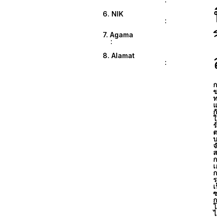
6. NIK
:
7. Agama
:
8. Alamat
:
ก
ข
ท
แ
ก
ใ
ร
ต
บ
จ
ส
ก
เ
ก
ร
เ
ซ
ก
โ
ไ