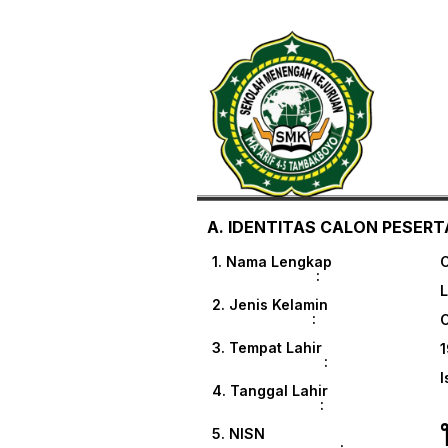
A. IDENTITAS CALON PESERTA
1. Nama Lengkap
:
L
2. Jenis Kelamin
:
3. Tempat Lahir
1
:
I
4. Tanggal Lahir
:
5. NISN
: