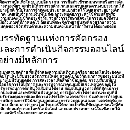
พื่อความบันเทิงในรูปแบบอื่นๆ เช่น การซื้อตั๋วเข้าชมมหรสพหรือการเดิน
างท่องเที่ยว จะช่วยให้สามารถคำนวณและควบคุมเพดานงบประมาณได้
ย่างมีสติ วินัยในการจำกัดงบประมาณแยกส่วนไว้โดยเฉพาะอย่างเด็ด
าด โดยเป็นจำนวนเงินที่ไม่ส่งผลกระทบต่อภาระค่าใช้จ่ายหลักหรือ
วามมั่นคงในชีวิตประจำวัน รวมถึงการรักษาสัจจะในการหยุดใช้งาน
มื่อถึงเกณฑ์ที่กำหนดไว้ ถือเป็นทักษะจิตวิทยาขั้นสูงที่ช่วยรักษาความ
มดุลของชีวิตส่วนตัวและความมั่นคงในหน้าที่การงานได้อย่างยั่งยืน
บรรทัดฐานแห่งการคัดกรอง
และการดำเนินกิจกรรมออนไลน์
อย่างมีหลักการ
นบทสรุปสุดท้าย พื้นที่จำลองความบันเทิงบนเครือข่ายออนไลน์จะยังคง
ติบโตและปรับปรุงนวัตกรรมใหม่ๆ ควบคู่ไปกับวิวัฒนาการของระบบไอที
ย่างไม่มีวันหยุดยั้ง การสละเวลาเพื่อศึกษาข้อมูลดิบ การเปรียบเทียบ
งื่อนไขการให้บริการ และการพิจารณาคุณสมบัติเชิงเทคนิคของผู้ให้
ริการก่อนการตัดสินใจเริ่มต้นใช้งาน ย่อมเป็นแนวทางที่ดีที่สุดในการ
กป้องสิทธิ์และทรัพย์สินส่วนบุคคล การเลือกเข้าใช้งานผ่านระบบที่มี
บรับรองคุณภาพและมีความโปร่งใสทางโครงสร้าง ร่วมกับการตั้งอยู่บน
านคิดของการมีวินัยส่วนบุคคลและการควบคุมตนเองอย่างเคร่งครัด จะ
่วยเปลี่ยนเวลาว่างบนโลกไซเบอร์ให้กลายเป็นพื้นที่พักผ่อนหย่อนใจที่ทัน
มัย ปลอดภัย ตอบโจทย์ไลฟ์สไตล์ และมอบประสบการณ์ในเชิงบวกได้
ย่างแท้จริงในระยะยาวอนาคต