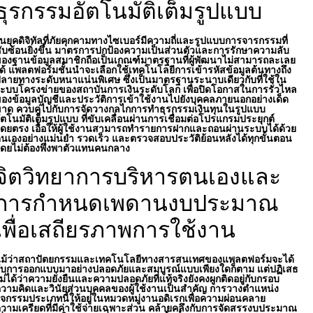
ธุรกรรมอัตโนมัติเต็มรูปแบบ
นยุคดิจิทัลที่ภัยคุกคามทางไซเบอร์มีความถี่และรูปแบบการจารกรรมที่
ับซ้อนยิ่งขึ้น มาตรการปกป้องความเป็นส่วนตัวและการรักษาความลับ
องฐานข้อมูลสมาชิกถือเป็นเกณฑ์มาตรฐานที่ผู้พัฒนาไม่สามารถละเลย
ด้ แพลตฟอร์มชั้นนำจะเลือกใช้เทคโนโลยีการเข้ารหัสข้อมูลต้นทางถึง
ลายทางระดับหนาแน่นพิเศษ ซึ่งเป็นมาตรฐานระนาบเดียวกับที่ใช้ใน
ะบบโครงข่ายของสถาบันการเงินระดับโลก เพื่อปิดโอกาสในการรั่วไหล
องข้อมูลบัญชีและประวัติการเข้าใช้งานไปยังบุคคลภายนอกอย่างเด็ด
าด ควบคู่ไปกับการจัดวางกลไกการทำธุรกรรมเงินทุนในรูปแบบ
ัตโนมัติเต็มรูปแบบ ที่ขับเคลื่อนผ่านการเชื่อมต่อโปรแกรมประยุกต์
ดยตรง เอื้อให้ผู้ใช้งานสามารถทำรายการฝากและถอนผ่านระบบได้ด้วย
นเองอย่างแม่นยำ รวดเร็ว และตรวจสอบประวัติย้อนหลังได้ทุกขั้นตอน
ดยไม่ต้องพึ่งพาตัวแทนคนกลาง
จิตวิทยาการบริหารตนเองและ
การกำหนดเพดานงบประมาณ
เพื่อเสถียรภาพการใช้งาน
ม้ว่าสถาปัตยกรรมและเทคโนโลยีทางสารสนเทศของแพลตฟอร์มจะได้
ับการออกแบบมาอย่างปลอดภัยและสมบูรณ์แบบเพียงใดก็ตาม แต่ปฏิเสธ
ม่ได้ว่าความยั่งยืนและความปลอดภัยที่แท้จริงยังคงผูกติดอยู่กับกรอบ
วามคิดและวินัยส่วนบุคคลของผู้ใช้งานเป็นสำคัญ การวางตำแหน่ง
ิจกรรมประเภทนี้ให้อยู่ในหมวดหมู่งานอดิเรกเพื่อความผ่อนคลาย
วามเครียดที่มีค่าใช้จ่ายเฉพาะส่วน คล้ายคลึงกับการจัดสรรงบประมาณ