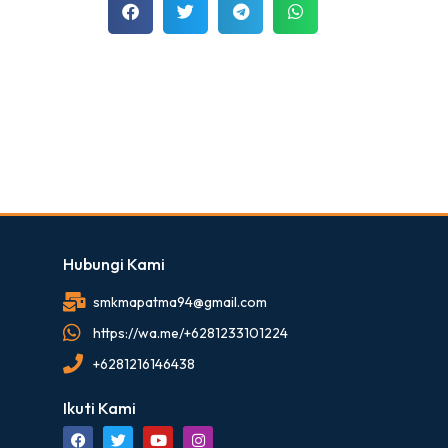
Hubungi Kami
smkmapatma94@gmail.com
https://wa.me/+6281233101224
+6281216146438
Ikuti Kami