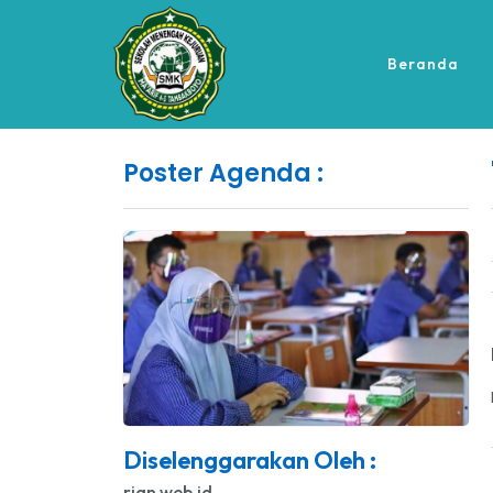
Beranda
Poster Agenda :
Diselenggarakan Oleh :
rian.web.id