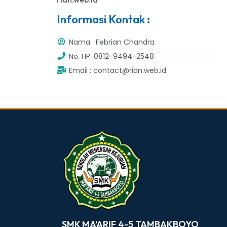
Informasi Kontak :
Nama : Febrian Chandra
No. HP :0812-9494-2548
Email : contact@rian.web.id
dibuat oleh rrdigital.id
SMK MA'ARIF 4-5 TAMBAKBOYO