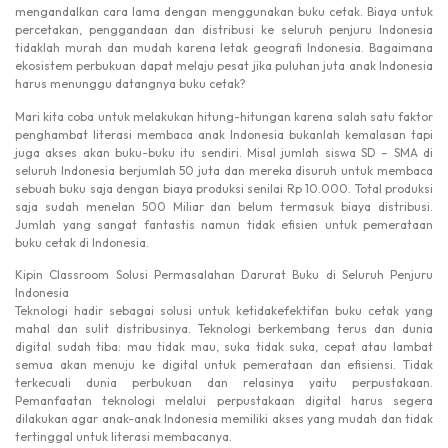
mengandalkan cara lama dengan menggunakan buku cetak. Biaya untuk
percetakan, penggandaan dan distribusi ke seluruh penjuru Indonesia
tidaklah murah dan mudah karena letak geografi Indonesia. Bagaimana
ekosistem perbukuan dapat melaju pesat jika puluhan juta anak Indonesia
harus menunggu datangnya buku cetak?
Mari kita coba untuk melakukan hitung-hitungan karena salah satu faktor
penghambat literasi membaca anak Indonesia bukanlah kemalasan tapi
juga akses akan buku-buku itu sendiri. Misal jumlah siswa SD – SMA di
seluruh Indonesia berjumlah 50 juta dan mereka disuruh untuk membaca
sebuah buku saja dengan biaya produksi senilai Rp 10.000. Total produksi
saja sudah menelan 500 Miliar dan belum termasuk biaya distribusi.
Jumlah yang sangat fantastis namun tidak efisien untuk pemerataan
buku cetak di Indonesia.
Kipin Classroom Solusi Permasalahan Darurat Buku di Seluruh Penjuru
Indonesia
Teknologi hadir sebagai solusi untuk ketidakefektifan buku cetak yang
mahal dan sulit distribusinya. Teknologi berkembang terus dan dunia
digital sudah tiba: mau tidak mau, suka tidak suka, cepat atau lambat
semua akan menuju ke digital untuk pemerataan dan efisiensi. Tidak
terkecuali dunia perbukuan dan relasinya yaitu perpustakaan.
Pemanfaatan teknologi melalui perpustakaan digital harus segera
dilakukan agar anak-anak Indonesia memiliki akses yang mudah dan tidak
tertinggal untuk literasi membacanya.