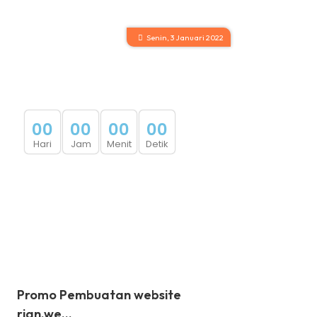
Senin, 3 Januari 2022
0
0
0
0
0
0
0
0
Hari
Jam
Menit
Detik
Promo Pembuatan website
rian.we...